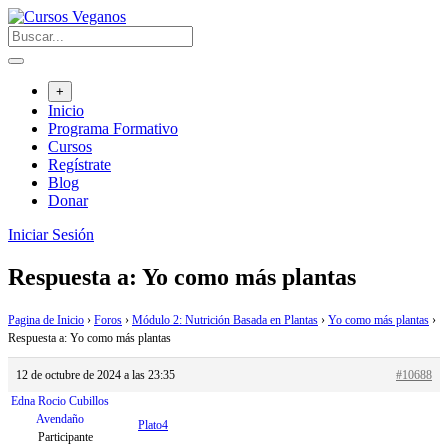
Saltar
al
contenido
+
Inicio
Programa Formativo
Cursos
Regístrate
Blog
Donar
Iniciar Sesión
Respuesta a: Yo como más plantas
Pagina de Inicio
›
Foros
›
Módulo 2: Nutrición Basada en Plantas
›
Yo como más plantas
›
Respuesta a: Yo como más plantas
12 de octubre de 2024 a las 23:35
#10688
Edna Rocio Cubillos
Avendaño
Plato4
Participante