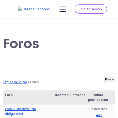
Saltar
al
Iniciar Sesión
contenido
Foros
Pagina de Inicio
›
Foros
Foro
Debates
Entradas
Última
publicación
Foro 2 Optativo ( No
1
1
Sin debates
obligatorio)
Alita