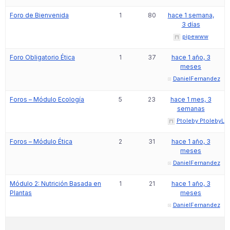
Foro de Bienvenida
1
80
hace 1 semana,
3 días
pipewww
Foro Obligatorio Ética
1
37
hace 1 año, 3
meses
DanielFernandez
Foros – Módulo Ecología
5
23
hace 1 mes, 3
semanas
Ptoleby PtolebyLU
Foros – Módulo Ética
2
31
hace 1 año, 3
meses
DanielFernandez
Módulo 2: Nutrición Basada en
1
21
hace 1 año, 3
Plantas
meses
DanielFernandez