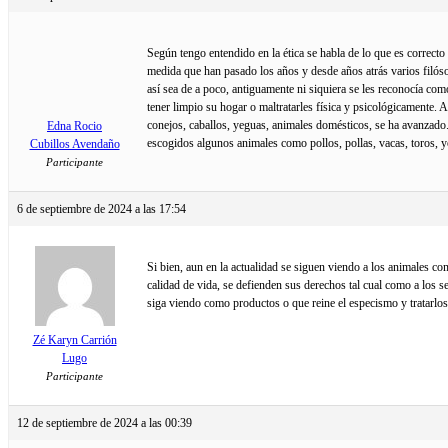
Según tengo entendido en la ética se habla de lo que es correcto 
medida que han pasado los años y desde años atrás varios filóso
así sea de a poco, antiguamente ni siquiera se les reconocía com
tener limpio su hogar o maltratarles física y psicológicamente.
conejos, caballos, yeguas, animales domésticos, se ha avanzad
Edna Rocio
escogidos algunos animales como pollos, pollas, vacas, toros, y
Cubillos Avendaño
Participante
6 de septiembre de 2024 a las 17:54
Si bien, aun en la actualidad se siguen viendo a los animales co
calidad de vida, se defienden sus derechos tal cual como a los se
siga viendo como productos o que reine el especismo y tratarlos
Zé Karyn Carrión
Lugo
Participante
12 de septiembre de 2024 a las 00:39