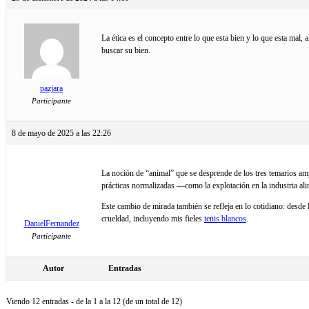
La ética es el concepto entre lo que esta bien y lo que esta mal, 
buscar su bien.
pazjara
Participante
8 de mayo de 2025 a las 22:26
La noción de “animal” que se desprende de los tres temarios ampl
prácticas normalizadas —como la explotación en la industria alim
Este cambio de mirada también se refleja en lo cotidiano: desde 
crueldad, incluyendo mis fieles
tenis blancos
.
DanielFernandez
Participante
Autor
Entradas
Viendo 12 entradas - de la 1 a la 12 (de un total de 12)