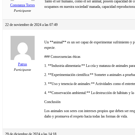
Tanto el ser humano, como el ser animal, poseen capacidad de 
Constanza Torres
ocupamos en nuestra sociedad/ manada, capacidad reproductora, en
Participante
22 de noviembre de 2024 a las 07:49
Un **animal** es un ser capaz de experimentar sufrimiento y pl
especie.
### Consecuencias éticas
Patrus
1. **Industria alimentaria:** La cría y matanza de animales para
Participante
2. **Experimentación científica:** Someter a animales a pruebas d
3. **Uso y tenencia de animales:** Actividades como el entreten
4. **Conservación ambiental:** La destrucción de hábitats y la ex
Conclusión
Los animales son seres con intereses propios que deben ser res
daño y promueva el respeto hacia todas las formas de vida.
29 de diciembre de 2024 a las 14:18