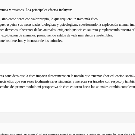
ramos y tratamos. Los principales efectos incluyen:
 sino como seres con valor propio, lo que requiere un trato más ético.
e respeten sus necesidades biológicas y psicológicas, cuestionando la explotación animal, incl
ce derechos inherentes de los animales, exigiendo justicia en su trato y replanteando nuestra re
explotación de animales, promoviendo estilos de vida más éticos y sostenibles.
te los derechos y bienestar de los animales.
ras considero que la ética impacta directamente en la noción que tenemos (por educación social- 
 hacia ellos que son seres totalmente seres sintientes y merecen ser tratados con respeto y tambié
enidos del primer modulo mi perspectiva de ética en torno hacia los animales cambió completa
feras que tambien estan el el ser humano (estados afectivos, sintiencia, cognición, etc) desde l