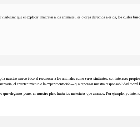
al visibilizar que el explotar, maltratar a los animales, les otorga derechos a estos, los cuales b
ía nuestro marco ético al reconocer a los animales como seres sintientes, con intereses propios 
entaria, el entretenimiento o la experimentación— y a repensar nuestra responsabilidad moral haci
lo que elegimos poner en nuestro plato hasta los materiales que usamos. Por ejemplo, yo intento