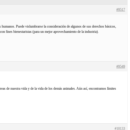
#9517
seres humanos. Puede vislumbrarse la consideración de algunos de sus derechos básicos,
con fines bienestaristas (para un mejor aprovechamiento de la industria).
#9549
 áreas de nuestra vida y de la vida de los demás animales. Aún así, encontramos límites
#10133