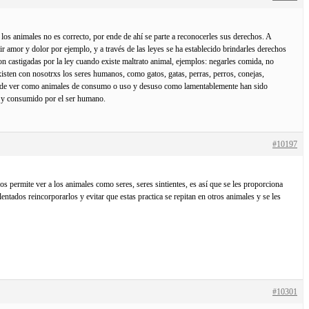
e los animales no es correcto, por ende de ahí se parte a reconocerles sus derechos. A
 amor y dolor por ejemplo, y a través de las leyes se ha establecido brindarles derechos
on castigadas por la ley cuando existe maltrato animal, ejemplos: negarles comida, no
isten con nosotrxs los seres humanos, como gatos, gatas, perras, perros, conejas,
jen de ver como animales de consumo o uso y desuso como lamentablemente han sido
do y consumido por el ser humano.
#10197
s permite ver a los animales como seres, seres sintientes, es así que se les proporciona
entados reincorporarlos y evitar que estas practica se repitan en otros animales y se les
#10301