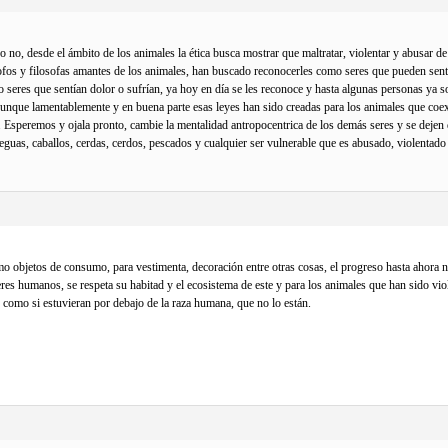
o no, desde el ámbito de los animales la ética busca mostrar que maltratar, violentar y abusar d
fos y filosofas amantes de los animales, han buscado reconocerles como seres que pueden sentir
o seres que sentían dolor o sufrían, ya hoy en día se les reconoce y hasta algunas personas ya s
 Aunque lamentablemente y en buena parte esas leyes han sido creadas para los animales que coex
o. Esperemos y ojala pronto, cambie la mentalidad antropocentrica de los demás seres y se de
eguas, caballos, cerdas, cerdos, pescados y cualquier ser vulnerable que es abusado, violenta
mo objetos de consumo, para vestimenta, decoración entre otras cosas, el progreso hasta ahora no
res humanos, se respeta su habitad y el ecosistema de este y para los animales que han sido viol
 como si estuvieran por debajo de la raza humana, que no lo están.