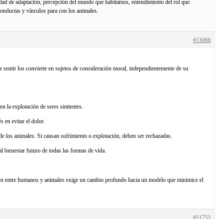
dad de adaptación, percepción del mundo que habitamos, entendimiento del rol que
conductas y vínculos para con los animales.
#11066
 sentir los convierte en sujetos de consideración moral, independientemente de su
n la explotación de seres sintientes.
 en evitar el dolor.
e los animales. Si causan sufrimiento o explotación, deben ser rechazadas.
l bienestar futuro de todas las formas de vida.
ación entre humanos y animales exige un cambio profundo hacia un modelo que minimice el
#11751