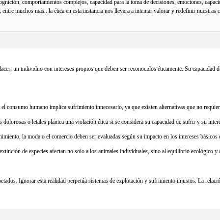
cognición, comportamientos complejos, capacidad para la toma de decisiones, emociones, capaci
tre muchos más.. la ética en esta instancia nos llevara a intentar valorar y redefinir nuestras 
acer, un individuo con intereses propios que deben ser reconocidos éticamente. Su capacidad de
 el consumo humano implica sufrimiento innecesario, ya que existen alternativas que no requiere
olorosas o letales plantea una violación ética si se considera su capacidad de sufrir y su interés
imiento, la moda o el comercio deben ser evaluadas según su impacto en los intereses básicos d
tinción de especies afectan no solo a los animales individuales, sino al equilibrio ecológico y a
petados. Ignorar esta realidad perpetúa sistemas de explotación y sufrimiento injustos. La rel