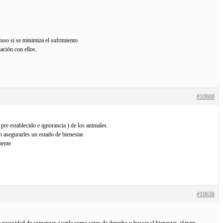
uso si se minimiza el sufrimiento.
lación con ellos.
#10608
pre establecido e ignorancia ) de los animales.
n asegurarles un estado de bienestar.
mente
#10638
a necesidad de comenzar a verle como seres de derecho y buscar el bienestar, el trato