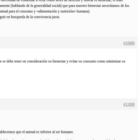
mente (hablando de la generalidad social) que para nuestro bienestar necesitamos de los
n animal para el consumo y «alimentación y nutrición» humana).
guir en busqueda de la convivencia justa.
#10889
ue se debe tener en consideración su bienestar y evitar su consumo como minimizar su
#11009
ablecemos que el animal es inferior al ser humano.