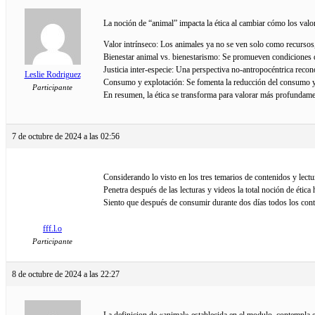
La noción de “animal” impacta la ética al cambiar cómo los valo
Valor intrínseco: Los animales ya no se ven solo como recursos,
Bienestar animal vs. bienestarismo: Se promueven condiciones qu
Justicia inter-especie: Una perspectiva no-antropocéntrica recono
Leslie Rodriguez
Consumo y explotación: Se fomenta la reducción del consumo y 
Participante
En resumen, la ética se transforma para valorar más profundamen
7 de octubre de 2024 a las 02:56
Considerando lo visto en los tres temarios de contenidos y lectu
Penetra después de las lecturas y videos la total noción de ética
Siento que después de consumir durante dos días todos los cont
fff.l.o
Participante
8 de octubre de 2024 a las 22:27
La definicion de «animal» establecida en el modulo, contempla es