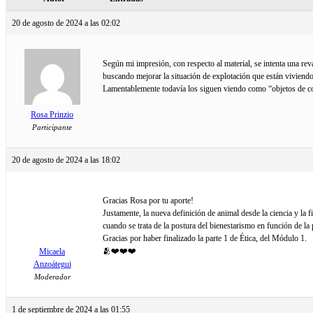
20 de agosto de 2024 a las 02:02
Según mi impresión, con respecto al material, se intenta una rev
buscando mejorar la situación de explotación que están viviendo
Lamentablemente todavía los siguen viendo como “objetos de 
Rosa Prinzio
Participante
20 de agosto de 2024 a las 18:02
Gracias Rosa por tu aporte!
Justamente, la nueva definición de animal desde la ciencia y la f
cuando se trata de la postura del bienestarismo en función de la
Gracias por haber finalizado la parte 1 de Ética, del Módulo 1.
🫂❤️❤️❤️
Micaela
Anzoátegui
Moderador
1 de septiembre de 2024 a las 01:55