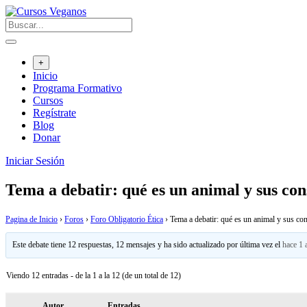
Saltar
al
contenido
+
Inicio
Programa Formativo
Cursos
Regístrate
Blog
Donar
Iniciar Sesión
Tema a debatir: qué es un animal y sus con
Pagina de Inicio
›
Foros
›
Foro Obligatorio Ética
›
Tema a debatir: qué es un animal y sus con
Este debate tiene 12 respuestas, 12 mensajes y ha sido actualizado por última vez el
hace 1 
Viendo 12 entradas - de la 1 a la 12 (de un total de 12)
Autor
Entradas