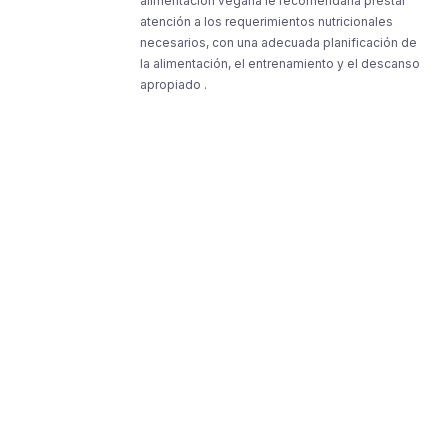
alimentación vegana le recomendaría prestar
atención a los requerimientos nutricionales
necesarios, con una adecuada planificación de
la alimentación, el entrenamiento y el descanso
apropiado .
Resources
Resources