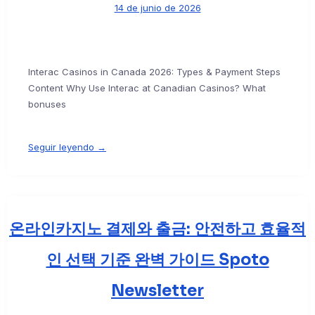
14 de junio de 2026
Interac Casinos in Canada 2026: Types & Payment Steps
Content Why Use Interac at Canadian Casinos? What
bonuses
Seguir leyendo →
온라인카지노 결제와 출금: 안전하고 효율적
인 선택 기준 완벽 가이드 Spoto
Newsletter