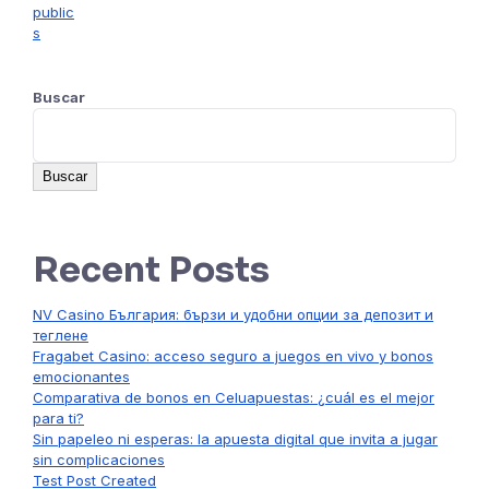
public
s
Buscar
Buscar
Recent Posts
NV Casino България: бързи и удобни опции за депозит и
теглене
Fragabet Casino: acceso seguro a juegos en vivo y bonos
emocionantes
Comparativa de bonos en Celuapuestas: ¿cuál es el mejor
para ti?
Sin papeleo ni esperas: la apuesta digital que invita a jugar
sin complicaciones
Test Post Created