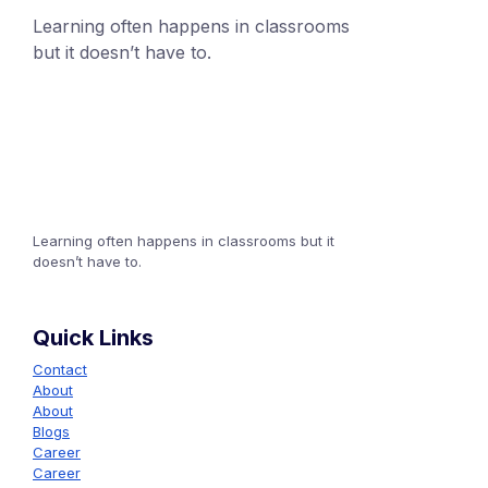
Learning often happens in classrooms
but it doesn’t have to.
+1 (24551) 21456871
mobile@number.com
Learning often happens in classrooms but it
doesn’t have to.
Quick Links
Contact
About
About
Blogs
Career
Career