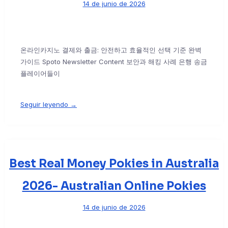
14 de junio de 2026
온라인카지노 결제와 출금: 안전하고 효율적인 선택 기준 완벽
가이드 Spoto Newsletter Content 보안과 해킹 사례 은행 송금
플레이어들이
Seguir leyendo →
Best Real Money Pokies in Australia
2026- Australian Online Pokies
14 de junio de 2026