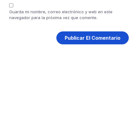
Guarda mi nombre, correo electrónico y web en este
navegador para la próxima vez que comente.
Resources
Resources