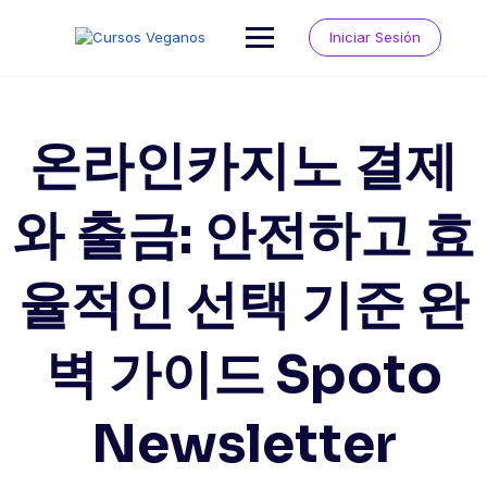
Saltar
al
Iniciar Sesión
contenido
온라인카지노 결제
와 출금: 안전하고 효
율적인 선택 기준 완
벽 가이드 Spoto
Newsletter