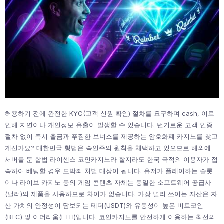
허용하기 전에 완전한 KYC(고객 신원 확인) 절차를 요구하며 cash, 이로
인해 지연이나 개인정보 유출이 발생할 수 있습니다. 번거로운 고객 인증
절차 없이 즉시 출금과 푸짐한 보너스를 제공하는 암호화폐 카지노를 찾고
계신가요? 대한민국 형법은 속인주의 원칙을 채택하고 있으므로 해외에
서버를 둔 합법 라이센스 코인카지노라 할지라도 한국 국적의 이용자가 접
속하여 베팅할 경우 도박죄 처벌 대상이 됩니다. 유저가 플레이하는 슬롯
이나 라이브 카지노 등의 게임 콘텐츠 자체는 동일한 소프트웨어 공급사
(딜러)의 제품을 사용하므로 차이가 없습니다. 가장 널리 쓰이는 자산은 자
산 가치의 안정성이 담보되는 테더(USDT)와 유동성이 높은 비트코인
(BTC) 및 이더리움(ETH)입니다. 코인카지노를 안전하게 이용하는 최선의