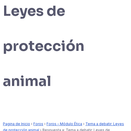
Leyes de
protección
animal
Pagina de Inicio
›
Foros
›
Foros – Módulo Ética
›
Tema a debatir: Leyes
de protección animal
›
Respuesta a: Tema a debatir: Leyes de