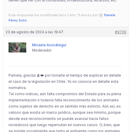
tienen que ver con la comunidad, infraestructura, recursos, etc.
Esta respuesta fue modificada hace 1 año, 11 meses por
Pamela
Pérez Soto
.
23 de agosto de 2024 a las 19:47
#9705
Micaela Anzoátegui
Moderador
Pamela, gracias 🫂❤️ por tomarte el tiempo de explicar en detalle
el caso de la legislación en Chile. Yo no conocía en detalle esta
normativa.
Tal como indicas, aún falta compromiso del Estado para su plena
implementación o todavía falta reconocimiento de los animales
como sujetos de derecho en un sentido más estricto. Aún así, es
valioso que exista un marco jurídico, aunque sea mínimo, porque
desde ese reconocimiento se puede avanzar hacia fallos
novedosos que luego repercutan en nuevos casos. O, bien, que
se instale socialmente que tanto el ambiente como los animales