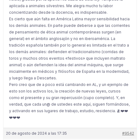
aplicada a animales silvestres. Me alegra mucho tu labor
concientizando desde la docencia, es indispensable.
Es cierto que aún falta en América Latina mayor sensibilidad hacia
los demás animales. En parte puede deberse a que las corrientes
de pensamiento de ética animal contemporáneas surgen (en
general) en el ámbito anglosajón y no en iberoamérica. La
tradición española también por lo general es limitada en el trato a
los demás animales: defienden el tradicionalismo (corridas de
toros y muchos otros eventos «festivos» que incluyen maltrato
animal) o aún defienden la idea del animal máquina, que surge
inicialmente en médicos y filósofos de España en la modernidad,
y luego llega a Descartes.
Pero creo que de a poco está cambiando en AL, y un ejemplo de
esto son los activos los, la creación de nuevas leyes, cursos
como el presente y su gran repercusión (cupo completo). Y, en
verdad, que cada un@ de ustedes este aquí, siguen formándose,
y activando en sus lugares de trabajo, estudio, residencia. 🫂❤️❤️
❤️❤️❤️
20 de agosto de 2024 a las 17:35
#9542