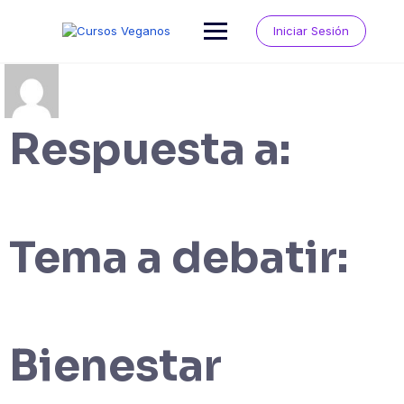
Saltar
al
Iniciar Sesión
contenido
Respuesta a:
Tema a debatir:
Bienestar