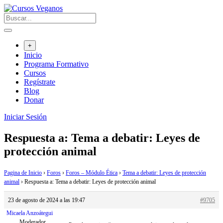
Saltar
al
contenido
+
Inicio
Programa Formativo
Cursos
Regístrate
Blog
Donar
Iniciar Sesión
Respuesta a: Tema a debatir: Leyes de
protección animal
Pagina de Inicio
›
Foros
›
Foros – Módulo Ética
›
Tema a debatir: Leyes de protección
animal
›
Respuesta a: Tema a debatir: Leyes de protección animal
23 de agosto de 2024 a las 19:47
#9705
Micaela Anzoátegui
Moderador