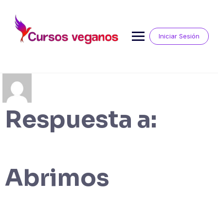
Saltar
al
contenido
Iniciar Sesión
Respuesta a:
Abrimos