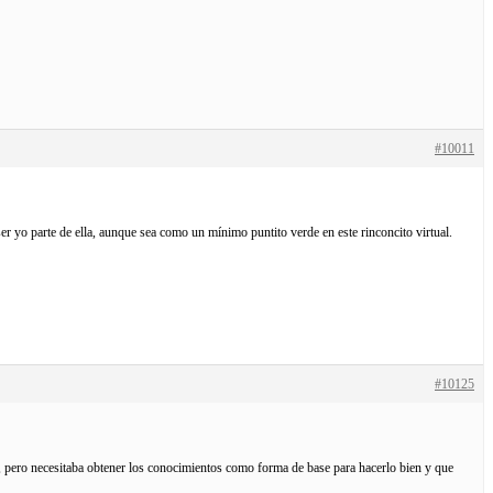
#10011
er yo parte de ella, aunque sea como un mínimo puntito verde en este rinconcito virtual.
#10125
e, pero necesitaba obtener los conocimientos como forma de base para hacerlo bien y que