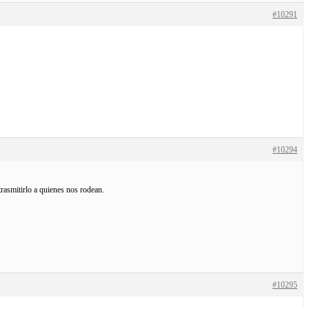
#10291
#10294
rasmitirlo a quienes nos rodean.
#10295