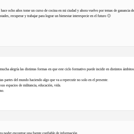
 hace ocho años tome un curso de cocina en mi ciudad y ahora vuelvo por temas de ganancia de p
ades, recuperar y trabajar para lograr un bienestar interespecie en el futuro 🙂
cha alegría las distintas formas en que este ciclo formativo puede incidir en distintos ámbito
tas partes del mundo haciendo algo que va a repercutir no solo en el presente.
s espacios de militancia, educación, vida.
no.
ra poder encontrar una fuente confiable de información.