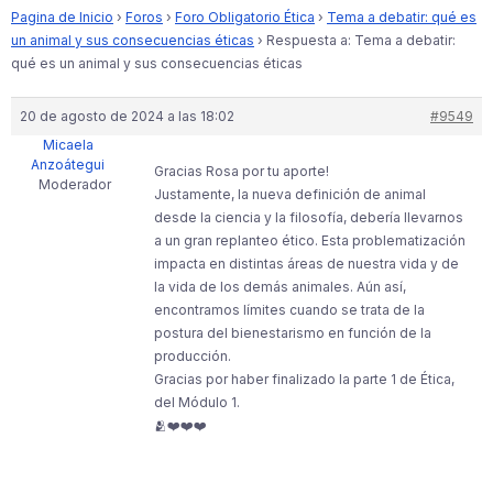
Pagina de Inicio
›
Foros
›
Foro Obligatorio Ética
›
Tema a debatir: qué es
un animal y sus consecuencias éticas
›
Respuesta a: Tema a debatir:
qué es un animal y sus consecuencias éticas
20 de agosto de 2024 a las 18:02
#9549
Micaela
Anzoátegui
Gracias Rosa por tu aporte!
Moderador
Justamente, la nueva definición de animal
desde la ciencia y la filosofía, debería llevarnos
a un gran replanteo ético. Esta problematización
impacta en distintas áreas de nuestra vida y de
la vida de los demás animales. Aún así,
encontramos límites cuando se trata de la
postura del bienestarismo en función de la
producción.
Gracias por haber finalizado la parte 1 de Ética,
del Módulo 1.
🫂❤️❤️❤️