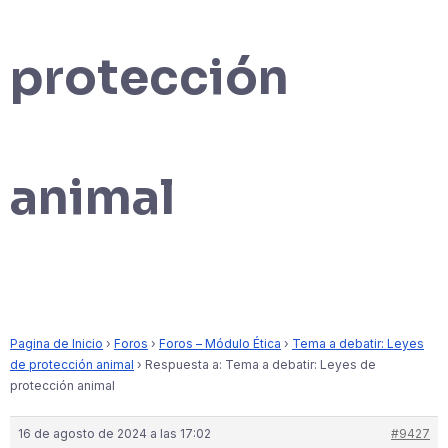
protección
animal
Pagina de Inicio
›
Foros
›
Foros – Módulo Ética
›
Tema a debatir: Leyes
de protección animal
›
Respuesta a: Tema a debatir: Leyes de
protección animal
16 de agosto de 2024 a las 17:02
#9427