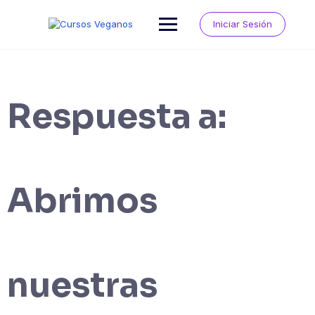
Saltar
al
Iniciar Sesión
contenido
Respuesta a:
Abrimos
nuestras