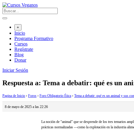
Saltar
al
contenido
+
Inicio
Programa Formativo
Cursos
Regístrate
Blog
Donar
Iniciar Sesión
Respuesta a: Tema a debatir: qué es un ani
Pagina de Inicio
›
Foros
›
Foro Obligatorio Ética
›
Tema a debatir: qué es un animal y sus con
8 de mayo de 2025 a las 22:26
La noción de “animal” que se desprende de los tres temarios amplía
prácticas normalizadas —como la explotación en la industria alimen