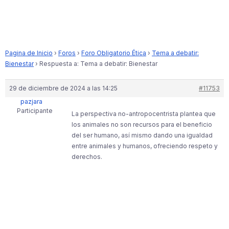
Pagina de Inicio
›
Foros
›
Foro Obligatorio Ética
›
Tema a debatir:
Bienestar
›
Respuesta a: Tema a debatir: Bienestar
29 de diciembre de 2024 a las 14:25
#11753
pazjara
Participante
La perspectiva no-antropocentrista plantea que
los animales no son recursos para el beneficio
del ser humano, así mismo dando una igualdad
entre animales y humanos, ofreciendo respeto y
derechos.