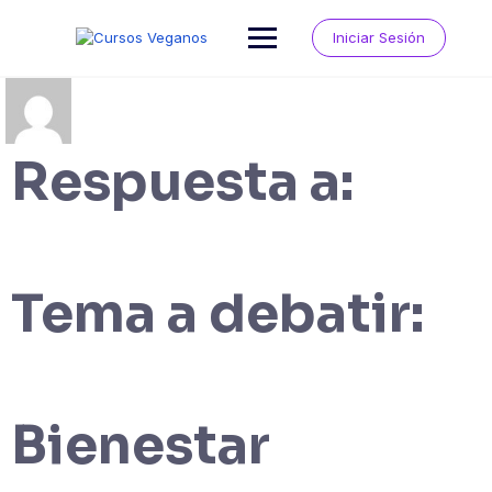
Saltar
al
Iniciar Sesión
contenido
Respuesta a:
Tema a debatir:
Bienestar