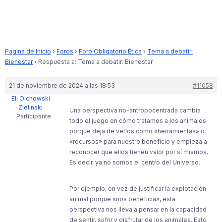
Pagina de Inicio
›
Foros
›
Foro Obligatorio Ética
›
Tema a debatir:
Bienestar
›
Respuesta a: Tema a debatir: Bienestar
21 de noviembre de 2024 a las 18:53
#11058
Eli Olchowski
Zielinski
Una perspectiva no-antropocentrada cambia
Participante
todo el juego en cómo tratamos a los animales
porque deja de verlos como «herramientas» o
«recursos» para nuestro beneficio y empieza a
reconocer que ellos tienen valor por sí mismos.
Es decir, ya no somos el centro del Universo.
Por ejemplo, en vez de justificar la explotación
animal porque «nos beneficia», esta
perspectiva nos lleva a pensar en la capacidad
de sentir, sufrir y disfrutar de los animales. Esto