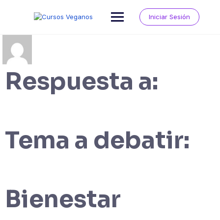
Saltar
al
Iniciar Sesión
contenido
Respuesta a:
Tema a debatir:
Bienestar