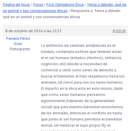
Pagina de Inicio
›
Foros
›
Foro Obligatorio Ética
›
Tema a debatir: qué es
un animal y sus consecuencias éticas
›
Respuesta a: Tema a debatir:
qué es un animal y sus consecuencias éticas
8 de octubre de 2024 a las 22:27
#10638
Pamela Pérez
Soto
La definicion de «animal» establecida en el
Participante
modulo, contempla esferas que tambien estan
el el ser humano (estados afectivos, sintiencia,
cognición, etc) desde la necesidad de
comenzar a verle como seres de derecho y
buscar el bienestar, el trato respetuoso hacia los
animales, tal como para con los seres humanos.
El impacto en la ética esta en esto mismo, dado
que como seres humanos pensamos
egoístamente (hablando de la generalidad
social) que para nuestro bienestar necesitamos
de los animales, entonces el conflicto es hasta
que punto el ser humano permitiría el bienestar
animal, sin trastocar el suyo propio (Ej: el