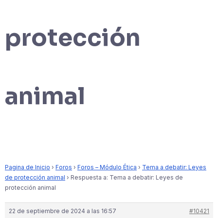
protección
animal
Pagina de Inicio
›
Foros
›
Foros – Módulo Ética
›
Tema a debatir: Leyes
de protección animal
›
Respuesta a: Tema a debatir: Leyes de
protección animal
22 de septiembre de 2024 a las 16:57
#10421