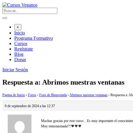
Saltar
al
contenido
+
Inicio
Programa Formativo
Cursos
Regístrate
Blog
Donar
Iniciar Sesión
Respuesta a: Abrimos nuestras ventanas
Pagina de Inicio
›
Foros
›
Foro de Bienvenida
›
Abrimos nuestras ventanas
›
Respuesta a: Ab
9 de septiembre de 2024 a las 12:37
Muchas gracias por este curso…Es muy importante el conocimiento 
Muy entusiasmada!!!💗💗💗