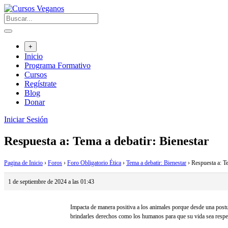
Saltar
al
contenido
+
Inicio
Programa Formativo
Cursos
Regístrate
Blog
Donar
Iniciar Sesión
Respuesta a: Tema a debatir: Bienestar
Pagina de Inicio
›
Foros
›
Foro Obligatorio Ética
›
Tema a debatir: Bienestar
›
Respuesta a: Te
1 de septiembre de 2024 a las 01:43
Impacta de manera positiva a los animales porque desde una postur
brindarles derechos como los humanos para que su vida sea respe