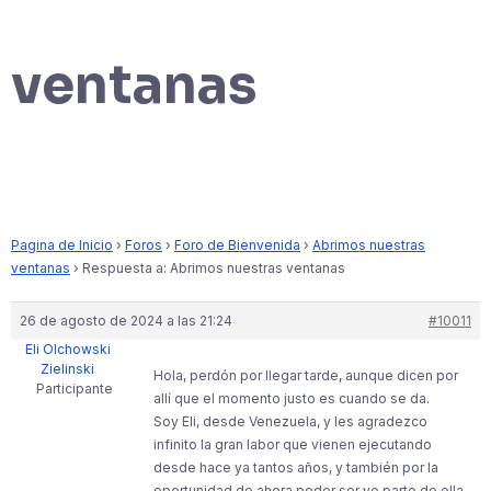
ventanas
Pagina de Inicio
›
Foros
›
Foro de Bienvenida
›
Abrimos nuestras
ventanas
›
Respuesta a: Abrimos nuestras ventanas
26 de agosto de 2024 a las 21:24
#10011
Eli Olchowski
Zielinski
Hola, perdón por llegar tarde, aunque dicen por
Participante
allí que el momento justo es cuando se da.
Soy Eli, desde Venezuela, y les agradezco
infinito la gran labor que vienen ejecutando
desde hace ya tantos años, y también por la
oportunidad de ahora poder ser yo parte de ella,