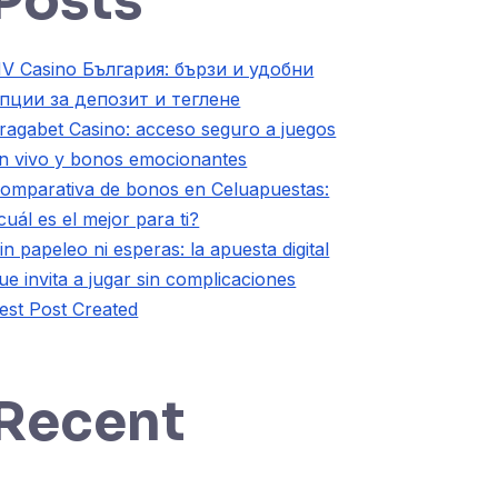
Posts
V Casino България: бързи и удобни
пции за депозит и теглене
ragabet Casino: acceso seguro a juegos
n vivo y bonos emocionantes
omparativa de bonos en Celuapuestas:
cuál es el mejor para ti?
in papeleo ni esperas: la apuesta digital
ue invita a jugar sin complicaciones
est Post Created
Recent