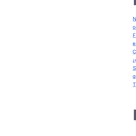
N
о
F
e
C
¿
S
q
T