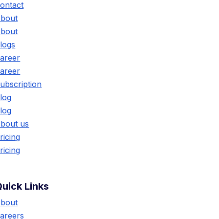
ontact
bout
bout
logs
areer
areer
ubscription
log
log
bout us
ricing
ricing
uick Links
bout
areers