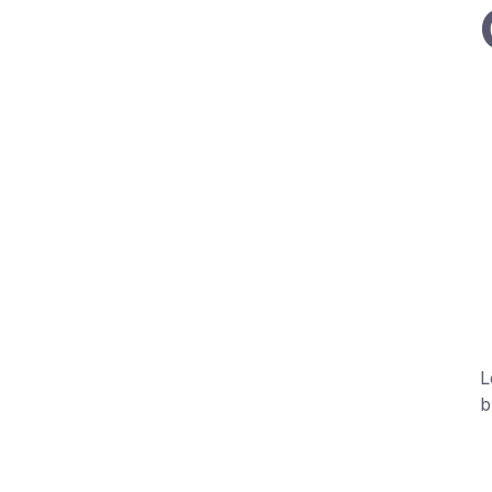
L
b
+