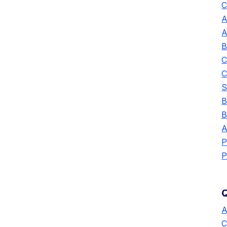
C
A
A
B
C
C
S
B
B
A
P
P
Q
A
C