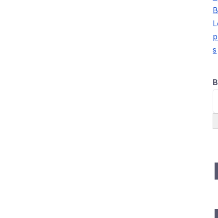
B
L
p
s
B