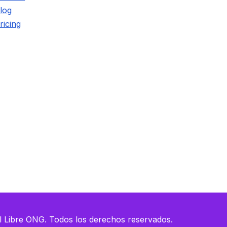
log
ricing
esources
esources
 Libre ONG. Todos los derechos reservados.