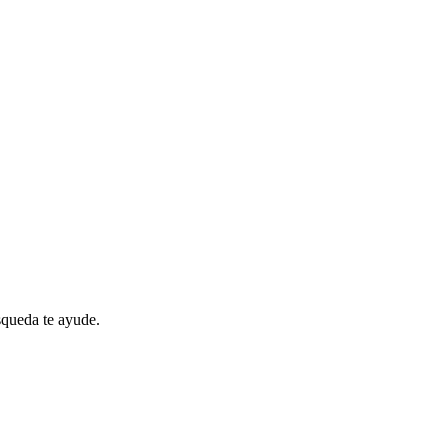
queda te ayude.