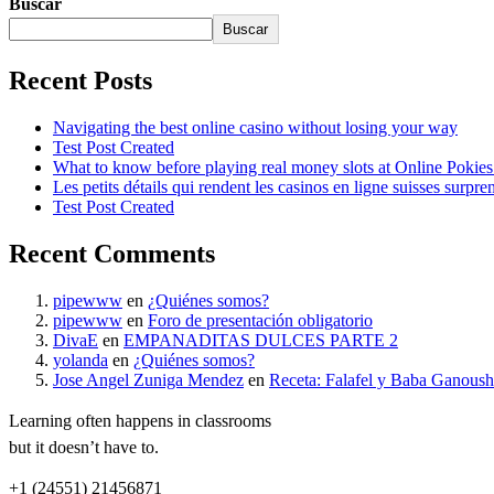
Buscar
Buscar
Recent Posts
Navigating the best online casino without losing your way
Test Post Created
What to know before playing real money slots at Online Pokie
Les petits détails qui rendent les casinos en ligne suisses surp
Test Post Created
Recent Comments
pipewww
en
¿Quiénes somos?
pipewww
en
Foro de presentación obligatorio
DivaE
en
EMPANADITAS DULCES PARTE 2
yolanda
en
¿Quiénes somos?
Jose Angel Zuniga Mendez
en
Receta: Falafel y Baba Ganoush
Learning often happens in classrooms
but it doesn’t have to.
+1 (24551) 21456871