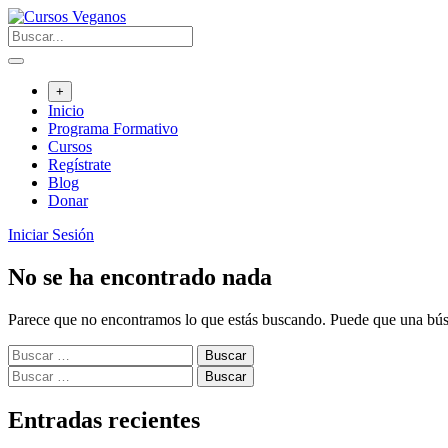
Saltar
al
contenido
+
Inicio
Programa Formativo
Cursos
Regístrate
Blog
Donar
Iniciar Sesión
No se ha encontrado nada
Parece que no encontramos lo que estás buscando. Puede que una bús
Buscar:
Buscar:
Entradas recientes