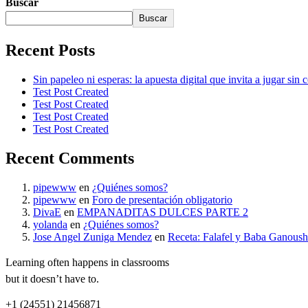
Buscar
Buscar
Recent Posts
Sin papeleo ni esperas: la apuesta digital que invita a jugar sin
Test Post Created
Test Post Created
Test Post Created
Test Post Created
Recent Comments
pipewww
en
¿Quiénes somos?
pipewww
en
Foro de presentación obligatorio
DivaE
en
EMPANADITAS DULCES PARTE 2
yolanda
en
¿Quiénes somos?
Jose Angel Zuniga Mendez
en
Receta: Falafel y Baba Ganoush
Learning often happens in classrooms
but it doesn’t have to.
+1 (24551) 21456871