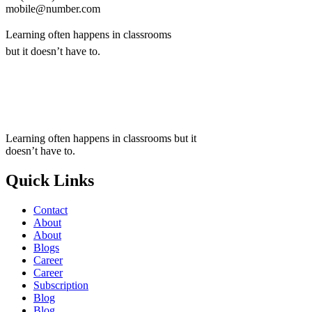
mobile@number.com
Learning often happens in classrooms
but it doesn’t have to.
+1 (24551) 21456871
mobile@number.com
Learning often happens in classrooms but it
doesn’t have to.
Quick Links
Contact
About
About
Blogs
Career
Career
Subscription
Blog
Blog