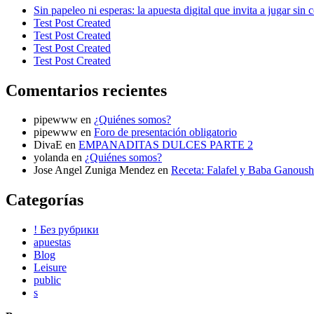
Sin papeleo ni esperas: la apuesta digital que invita a jugar sin
Test Post Created
Test Post Created
Test Post Created
Test Post Created
Comentarios recientes
pipewww
en
¿Quiénes somos?
pipewww
en
Foro de presentación obligatorio
DivaE
en
EMPANADITAS DULCES PARTE 2
yolanda
en
¿Quiénes somos?
Jose Angel Zuniga Mendez
en
Receta: Falafel y Baba Ganoush
Categorías
! Без рубрики
apuestas
Blog
Leisure
public
s