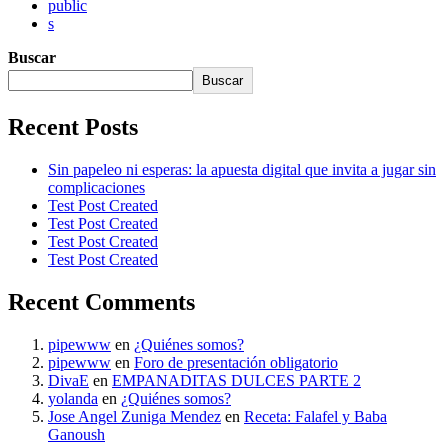
public
s
Buscar
Buscar
Recent Posts
Sin papeleo ni esperas: la apuesta digital que invita a jugar sin
complicaciones
Test Post Created
Test Post Created
Test Post Created
Test Post Created
Recent Comments
pipewww
en
¿Quiénes somos?
pipewww
en
Foro de presentación obligatorio
DivaE
en
EMPANADITAS DULCES PARTE 2
yolanda
en
¿Quiénes somos?
Jose Angel Zuniga Mendez
en
Receta: Falafel y Baba
Ganoush