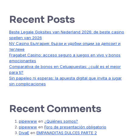
Recent Posts
Beste Legale Goksites van Nederland 2026: de beste casino
spellen van 2026
NV Casino България: бързи и удобни опции за депозит и
теглене
Fragabet Casino: acceso seguro a juegos en vivo y bonos
emocionantes
Comparativa de bonos en Celuapuestas: ¿cuál es el mejor
para ti?
Sin papeleo ni esperas: la apuesta digital que invita a jugar
sin complicaciones
Recent Comments
pipewww
en
¿Quiénes somos?
pipewww
en
Foro de presentación obligatorio
DivaE
en
EMPANADITAS DULCES PARTE 2