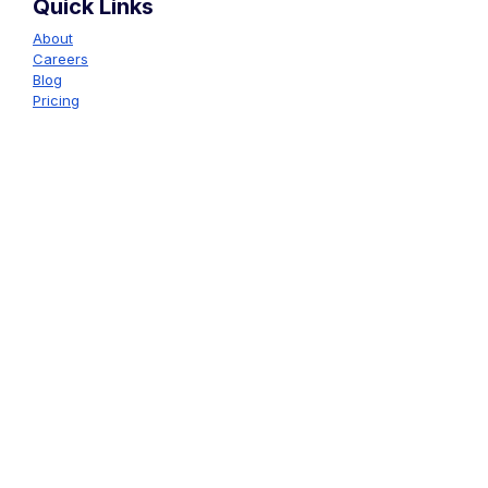
Quick Links
About
Careers
Blog
Pricing
Resources
Resources