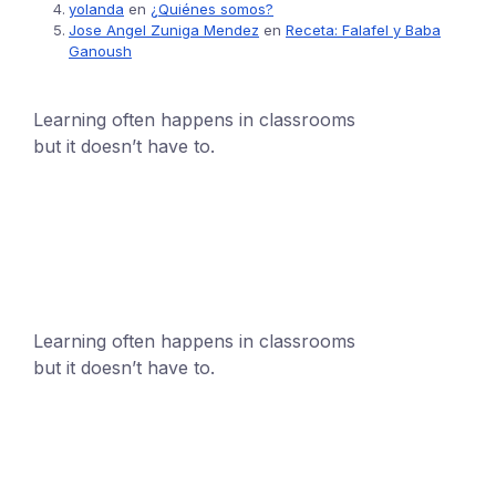
yolanda
en
¿Quiénes somos?
Jose Angel Zuniga Mendez
en
Receta: Falafel y Baba
Ganoush
Learning often happens in classrooms
but it doesn’t have to.
+1 (24551) 21456871
mobile@number.com
Learning often happens in classrooms
but it doesn’t have to.
+1 (24551) 21456871
mobile@number.com