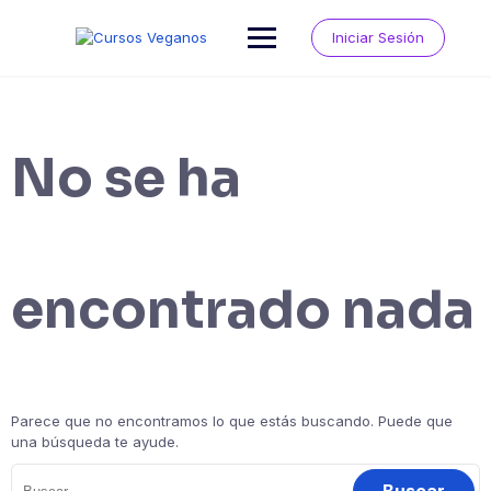
Saltar
al
Iniciar Sesión
contenido
No se ha
encontrado nada
Parece que no encontramos lo que estás buscando. Puede que
una búsqueda te ayude.
Buscar: