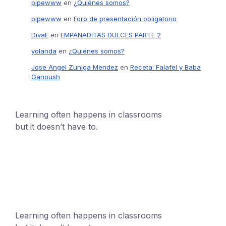
pipewww
en
¿Quiénes somos?
pipewww
en
Foro de presentación obligatorio
DivaE
en
EMPANADITAS DULCES PARTE 2
yolanda
en
¿Quiénes somos?
Jose Angel Zuniga Mendez
en
Receta: Falafel y Baba
Ganoush
Learning often happens in classrooms
but it doesn’t have to.
+1 (24551) 21456871
mobile@number.com
Learning often happens in classrooms