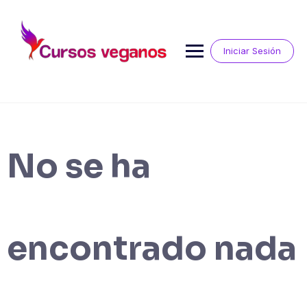
Saltar
al
contenido
Iniciar Sesión
No se ha
encontrado nada