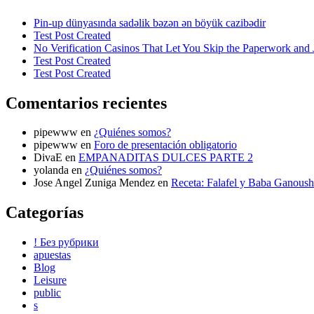
Pin-up dünyasında sadəlik bəzən ən böyük cazibədir
Test Post Created
No Verification Casinos That Let You Skip the Paperwork and 
Test Post Created
Test Post Created
Comentarios recientes
pipewww
en
¿Quiénes somos?
pipewww
en
Foro de presentación obligatorio
DivaE
en
EMPANADITAS DULCES PARTE 2
yolanda
en
¿Quiénes somos?
Jose Angel Zuniga Mendez
en
Receta: Falafel y Baba Ganoush
Categorías
! Без рубрики
apuestas
Blog
Leisure
public
s