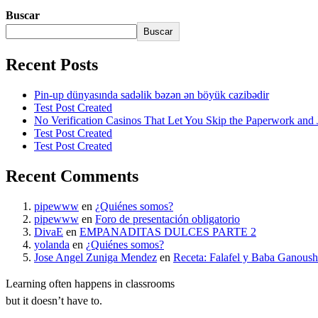
Buscar
Buscar
Recent Posts
Pin-up dünyasında sadəlik bəzən ən böyük cazibədir
Test Post Created
No Verification Casinos That Let You Skip the Paperwork and 
Test Post Created
Test Post Created
Recent Comments
pipewww
en
¿Quiénes somos?
pipewww
en
Foro de presentación obligatorio
DivaE
en
EMPANADITAS DULCES PARTE 2
yolanda
en
¿Quiénes somos?
Jose Angel Zuniga Mendez
en
Receta: Falafel y Baba Ganoush
Learning often happens in classrooms
but it doesn’t have to.