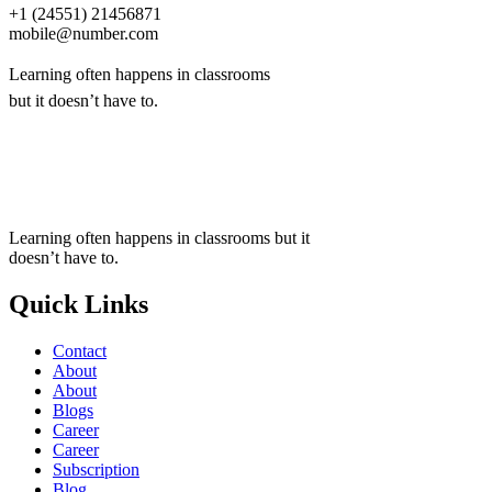
+1 (24551) 21456871
mobile@number.com
Learning often happens in classrooms
but it doesn’t have to.
+1 (24551) 21456871
mobile@number.com
Learning often happens in classrooms but it
doesn’t have to.
Quick Links
Contact
About
About
Blogs
Career
Career
Subscription
Blog