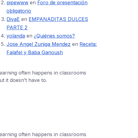
pipewww
en
Foro de presentación
obligatorio
DivaE
en
EMPANADITAS DULCES
PARTE 2
yolanda
en
¿Quiénes somos?
Jose Angel Zuniga Mendez
en
Receta:
Falafel y Baba Ganoush
earning often happens in classrooms
ut it doesn’t have to.
1 (24551) 21456871
mobile@number.com
earning often happens in classrooms