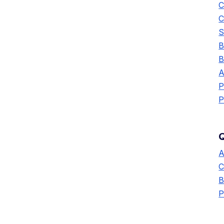
C
C
S
B
B
A
P
P
Q
A
C
B
P