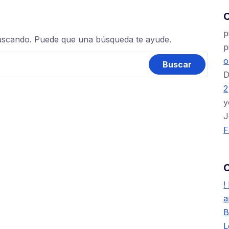
C
p
uscando. Puede que una búsqueda te ayude.
p
o
D
2
y
J
F
!
a
B
L