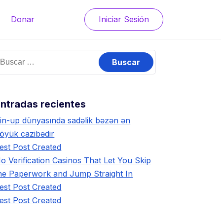
Donar
Iniciar Sesión
uscar:
ntradas recientes
in-up dünyasında sadəlik bəzən ən
öyük cazibədir
est Post Created
o Verification Casinos That Let You Skip
he Paperwork and Jump Straight In
est Post Created
est Post Created