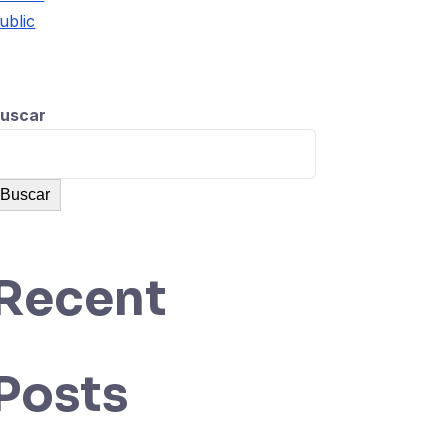
ublic
uscar
Buscar
Recent
Posts