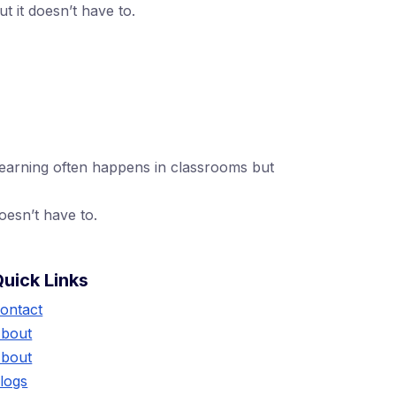
ut it doesn’t have to.
1 (24551) 21456871
mobile@number.com
earning often happens in classrooms but
oesn’t have to.
uick Links
ontact
bout
bout
logs