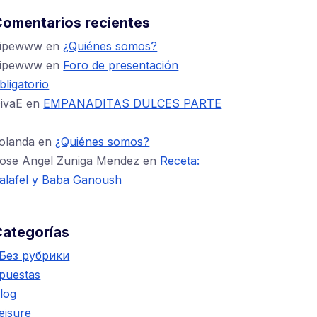
omentarios recientes
ipewww
en
¿Quiénes somos?
ipewww
en
Foro de presentación
bligatorio
ivaE
en
EMPANADITAS DULCES PARTE
olanda
en
¿Quiénes somos?
ose Angel Zuniga Mendez
en
Receta:
alafel y Baba Ganoush
Categorías
 Без рубрики
puestas
log
eisure