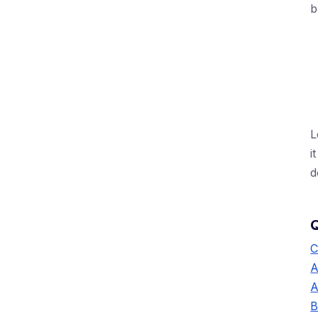
b
+
L
it
d
Q
C
A
A
B