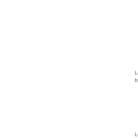
L
b
+
L