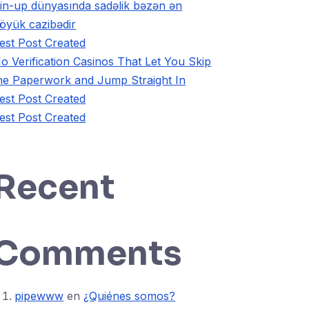
in-up dünyasında sadəlik bəzən ən
öyük cazibədir
est Post Created
o Verification Casinos That Let You Skip
he Paperwork and Jump Straight In
est Post Created
est Post Created
Recent
Comments
pipewww
en
¿Quiénes somos?