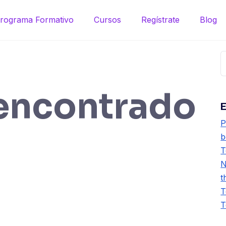
rograma Formativo
Cursos
Regístrate
Blog
B
 encontrado
E
P
b
T
N
t
T
T