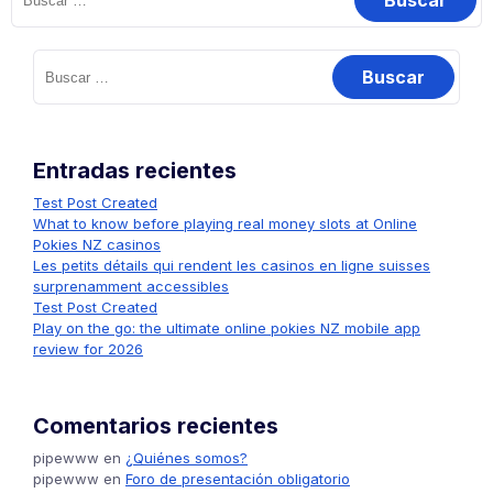
Buscar:
Entradas recientes
Test Post Created
What to know before playing real money slots at Online
Pokies NZ casinos
Les petits détails qui rendent les casinos en ligne suisses
surprenamment accessibles
Test Post Created
Play on the go: the ultimate online pokies NZ mobile app
review for 2026
Comentarios recientes
pipewww
en
¿Quiénes somos?
pipewww
en
Foro de presentación obligatorio