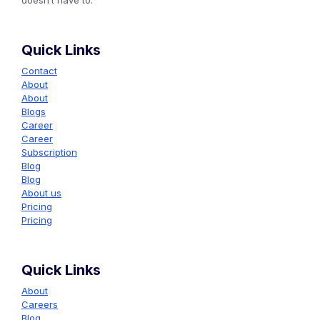
doesn’t have to.
Quick Links
Contact
About
About
Blogs
Career
Career
Subscription
Blog
Blog
About us
Pricing
Pricing
Quick Links
About
Careers
Blog