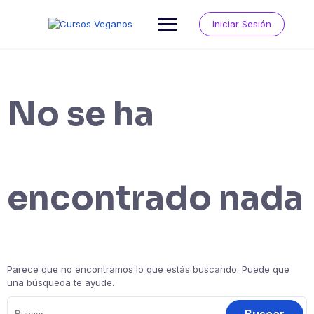
Saltar
al
Iniciar Sesión
contenido
No se ha
encontrado nada
Parece que no encontramos lo que estás buscando. Puede que
una búsqueda te ayude.
Buscar: