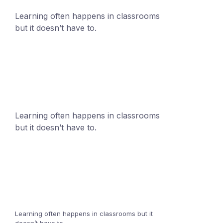
Learning often happens in classrooms
but it doesn’t have to.
+1 (24551) 21456871
mobile@number.com
Learning often happens in classrooms
but it doesn’t have to.
+1 (24551) 21456871
mobile@number.com
Learning often happens in classrooms but it