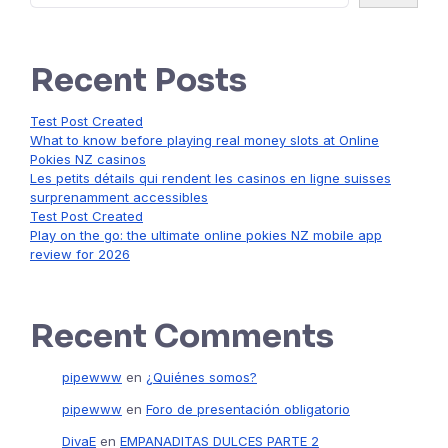
Recent Posts
Test Post Created
What to know before playing real money slots at Online
Pokies NZ casinos
Les petits détails qui rendent les casinos en ligne suisses
surprenamment accessibles
Test Post Created
Play on the go: the ultimate online pokies NZ mobile app
review for 2026
Recent Comments
pipewww
en
¿Quiénes somos?
pipewww
en
Foro de presentación obligatorio
DivaE
en
EMPANADITAS DULCES PARTE 2