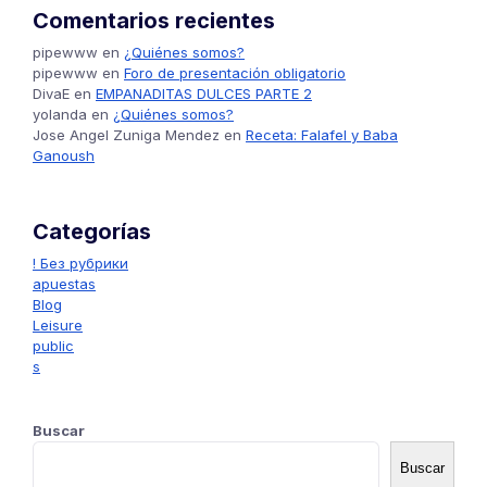
Comentarios recientes
pipewww
en
¿Quiénes somos?
pipewww
en
Foro de presentación obligatorio
DivaE
en
EMPANADITAS DULCES PARTE 2
yolanda
en
¿Quiénes somos?
Jose Angel Zuniga Mendez
en
Receta: Falafel y Baba
Ganoush
Categorías
! Без рубрики
apuestas
Blog
Leisure
public
s
Buscar
Buscar