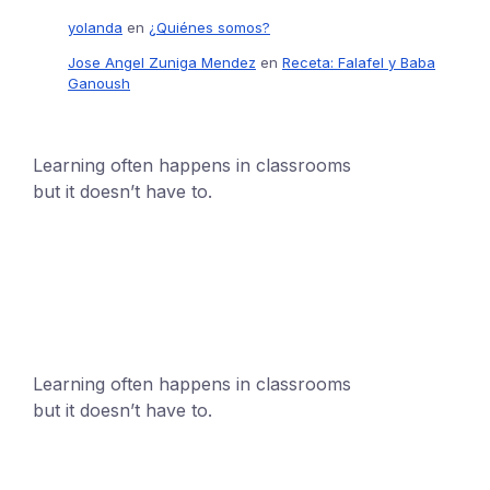
yolanda
en
¿Quiénes somos?
Jose Angel Zuniga Mendez
en
Receta: Falafel y Baba
Ganoush
Learning often happens in classrooms
but it doesn’t have to.
+1 (24551) 21456871
mobile@number.com
Learning often happens in classrooms
but it doesn’t have to.
+1 (24551) 21456871