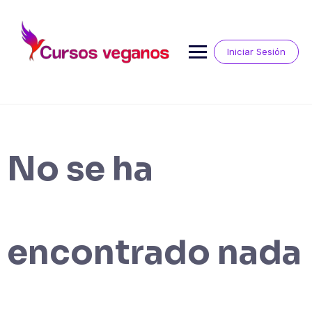
Saltar
al
contenido
Iniciar Sesión
No se ha
encontrado nada