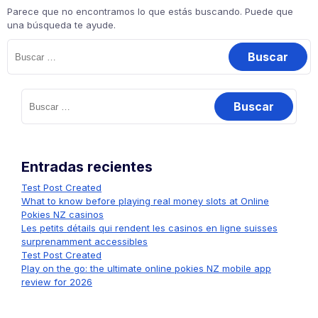
Parece que no encontramos lo que estás buscando. Puede que
una búsqueda te ayude.
Buscar:
Buscar:
Entradas recientes
Test Post Created
What to know before playing real money slots at Online
Pokies NZ casinos
Les petits détails qui rendent les casinos en ligne suisses
surprenamment accessibles
Test Post Created
Play on the go: the ultimate online pokies NZ mobile app
review for 2026