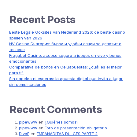
Recent Posts
Beste Legale Goksites van Nederland 2026: de beste casino
spellen van 2026
NV Casino България: бързи и удобни опции за депозит и
теглене
Fragabet Casino: acceso seguro a juegos en vivo y bonos
emocionantes
Comparativa de bonos en Celuapuestas: ¿cuál es el mejor
para ti?
Sin papeleo ni esperas: la apuesta digital que invita a jugar
sin complicaciones
Recent Comments
pipewww
en
¿Quiénes somos?
pipewww
en
Foro de presentación obligatorio
DivaE
en
EMPANADITAS DULCES PARTE 2