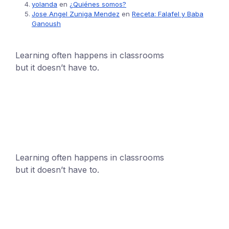
yolanda
en
¿Quiénes somos?
Jose Angel Zuniga Mendez
en
Receta: Falafel y Baba
Ganoush
Learning often happens in classrooms
but it doesn’t have to.
+1 (24551) 21456871
mobile@number.com
Learning often happens in classrooms
but it doesn’t have to.
+1 (24551) 21456871
mobile@number.com