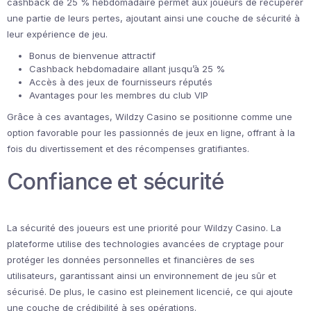
cashback de 25 % hebdomadaire permet aux joueurs de récupérer
une partie de leurs pertes, ajoutant ainsi une couche de sécurité à
leur expérience de jeu.
Bonus de bienvenue attractif
Cashback hebdomadaire allant jusqu’à 25 %
Accès à des jeux de fournisseurs réputés
Avantages pour les membres du club VIP
Grâce à ces avantages, Wildzy Casino se positionne comme une
option favorable pour les passionnés de jeux en ligne, offrant à la
fois du divertissement et des récompenses gratifiantes.
Confiance et sécurité
La sécurité des joueurs est une priorité pour Wildzy Casino. La
plateforme utilise des technologies avancées de cryptage pour
protéger les données personnelles et financières de ses
utilisateurs, garantissant ainsi un environnement de jeu sûr et
sécurisé. De plus, le casino est pleinement licencié, ce qui ajoute
une couche de crédibilité à ses opérations.