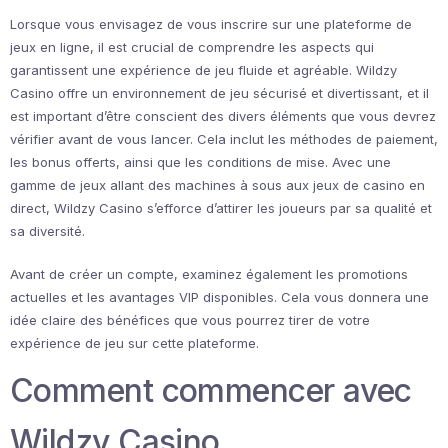
Lorsque vous envisagez de vous inscrire sur une plateforme de
jeux en ligne, il est crucial de comprendre les aspects qui
garantissent une expérience de jeu fluide et agréable. Wildzy
Casino offre un environnement de jeu sécurisé et divertissant, et il
est important d’être conscient des divers éléments que vous devrez
vérifier avant de vous lancer. Cela inclut les méthodes de paiement,
les bonus offerts, ainsi que les conditions de mise. Avec une
gamme de jeux allant des machines à sous aux jeux de casino en
direct, Wildzy Casino s’efforce d’attirer les joueurs par sa qualité et
sa diversité.
Avant de créer un compte, examinez également les promotions
actuelles et les avantages VIP disponibles. Cela vous donnera une
idée claire des bénéfices que vous pourrez tirer de votre
expérience de jeu sur cette plateforme.
Comment commencer avec
Wildzy Casino