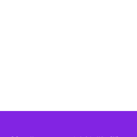
Resources
Resources