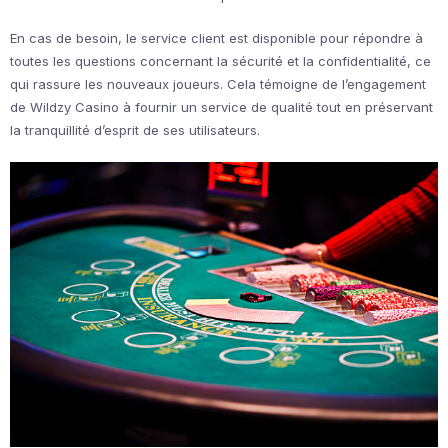
En cas de besoin, le service client est disponible pour répondre à
toutes les questions concernant la sécurité et la confidentialité, ce
qui rassure les nouveaux joueurs. Cela témoigne de l’engagement
de Wildzy Casino à fournir un service de qualité tout en préservant
la tranquillité d’esprit de ses utilisateurs.