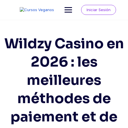
Saltar
al
Iniciar Sesión
contenido
Wildzy Casino en
2026 : les
meilleures
méthodes de
paiement et de