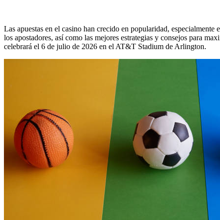
Las apuestas en el casino han crecido en popularidad, especialmente 
los apostadores, así como las mejores estrategias y consejos para max
celebrará el 6 de julio de 2026 en el AT&T Stadium de Arlington.