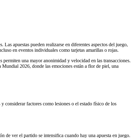
s. Las apuestas pueden realizarse en diferentes aspectos del juego,
cluso en eventos individuales como tarjetas amarillas o rojas.
as permiten una mayor anonimidad y velocidad en las transacciones.
pa Mundial 2026, donde las emociones están a flor de piel, una
y considerar factores como lesiones o el estado físico de los
n de ver el partido se intensifica cuando hay una apuesta en juego.