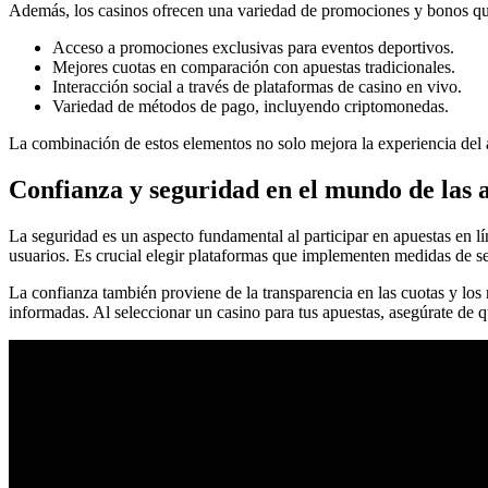
Además, los casinos ofrecen una variedad de promociones y bonos que
Acceso a promociones exclusivas para eventos deportivos.
Mejores cuotas en comparación con apuestas tradicionales.
Interacción social a través de plataformas de casino en vivo.
Variedad de métodos de pago, incluyendo criptomonedas.
La combinación de estos elementos no solo mejora la experiencia del 
Confianza y seguridad en el mundo de las 
La seguridad es un aspecto fundamental al participar en apuestas en l
usuarios. Es crucial elegir plataformas que implementen medidas de se
La confianza también proviene de la transparencia en las cuotas y los 
informadas. Al seleccionar un casino para tus apuestas, asegúrate de q