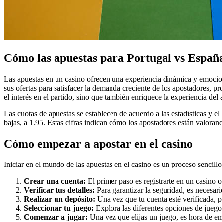
Cómo las apuestas para Portugal vs España 
Las apuestas en un casino ofrecen una experiencia dinámica y emocion
sus ofertas para satisfacer la demanda creciente de los apostadores, 
el interés en el partido, sino que también enriquece la experiencia del
Las cuotas de apuestas se establecen de acuerdo a las estadísticas y e
bajas, a 1.95. Estas cifras indican cómo los apostadores están valoran
Cómo empezar a apostar en el casino
Iniciar en el mundo de las apuestas en el casino es un proceso sencill
Crear una cuenta:
El primer paso es registrarte en un casino 
Verificar tus detalles:
Para garantizar la seguridad, es necesar
Realizar un depósito:
Una vez que tu cuenta esté verificada, p
Seleccionar tu juego:
Explora las diferentes opciones de juego
Comenzar a jugar:
Una vez que elijas un juego, es hora de em