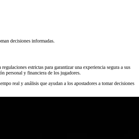
toman decisiones informadas.
regulaciones estrictas para garantizar una experiencia segura a sus
n personal y financiera de los jugadores.
tiempo real y análisis que ayudan a los apostadores a tomar decisiones