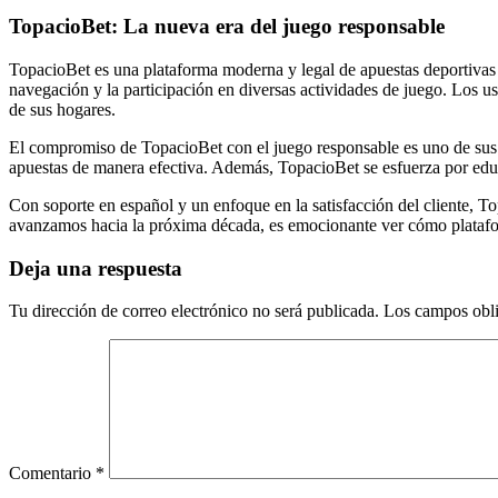
TopacioBet: La nueva era del juego responsable
TopacioBet es una plataforma moderna y legal de apuestas deportivas y
navegación y la participación en diversas actividades de juego. Los 
de sus hogares.
El compromiso de TopacioBet con el juego responsable es uno de sus p
apuestas de manera efectiva. Además, TopacioBet se esfuerza por educa
Con soporte en español y un enfoque en la satisfacción del cliente, T
avanzamos hacia la próxima década, es emocionante ver cómo platafo
Deja una respuesta
Tu dirección de correo electrónico no será publicada.
Los campos obli
Comentario
*