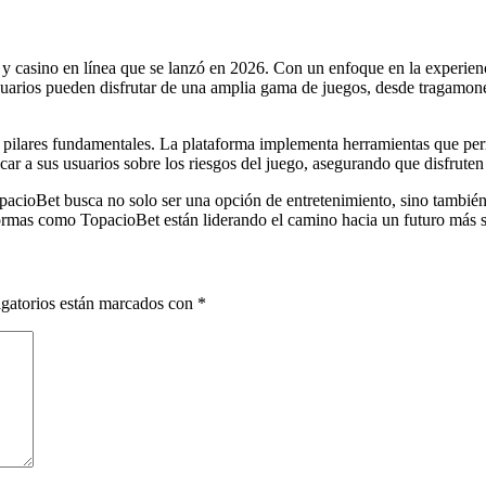
 casino en línea que se lanzó en 2026. Con un enfoque en la experiencia 
usuarios pueden disfrutar de una amplia gama de juegos, desde tragamon
ilares fundamentales. La plataforma implementa herramientas que permit
r a sus usuarios sobre los riesgos del juego, asegurando que disfruten
opacioBet busca no solo ser una opción de entretenimiento, sino también
rmas como TopacioBet están liderando el camino hacia un futuro más s
gatorios están marcados con
*