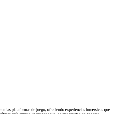
o en las plataformas de juego, ofreciendo experiencias inmersivas que