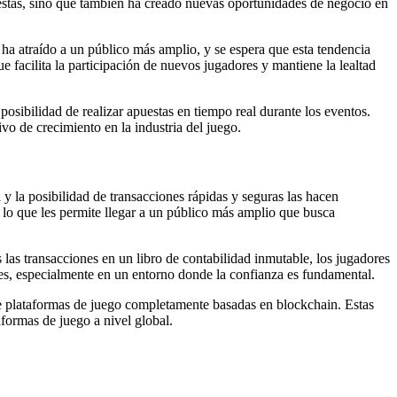
uestas, sino que también ha creado nuevas oportunidades de negocio en
ha atraído a un público más amplio, y se espera que esta tendencia
 facilita la participación de nuevos jugadores y mantiene la lealtad
posibilidad de realizar apuestas en tiempo real durante los eventos.
o de crecimiento en la industria del juego.
 la posibilidad de transacciones rápidas y seguras las hacen
, lo que les permite llegar a un público más amplio que busca
 las transacciones en un libro de contabilidad inmutable, los jugadores
res, especialmente en un entorno donde la confianza es fundamental.
e plataformas de juego completamente basadas en blockchain. Estas
formas de juego a nivel global.