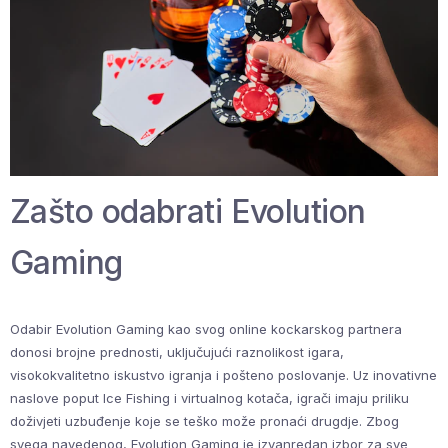
Zašto odabrati Evolution
Gaming
Odabir Evolution Gaming kao svog online kockarskog partnera
donosi brojne prednosti, uključujući raznolikost igara,
visokokvalitetno iskustvo igranja i pošteno poslovanje. Uz inovativne
naslove poput Ice Fishing i virtualnog kotača, igrači imaju priliku
doživjeti uzbuđenje koje se teško može pronaći drugdje. Zbog
svega navedenog, Evolution Gaming je izvanredan izbor za sve