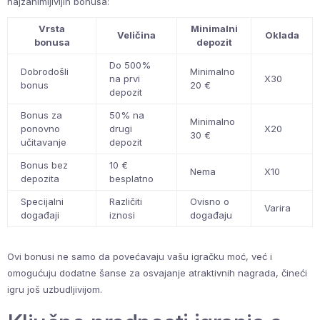
najzanimljivijih bonusa:
Vrsta
Minimalni
Veličina
Oklada
bonusa
depozit
Do 500%
Dobrodošli
Minimalno
na prvi
X30
bonus
20 €
depozit
Bonus za
50% na
Minimalno
ponovno
drugi
X20
30 €
učitavanje
depozit
Bonus bez
10 €
Nema
X10
depozita
besplatno
Specijalni
Različiti
Ovisno o
Varira
događaji
iznosi
događaju
Ovi bonusi ne samo da povećavaju vašu igračku moć, već i
omogućuju dodatne šanse za osvajanje atraktivnih nagrada, čineći
igru još uzbudljivijom.