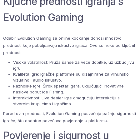
Ključne prednosti igranja s
Evolution Gaming
Odabir Evolution Gaming za online kockanje donosi mnoštvo
prednosti koje poboljšavaju iskustvo igrača. Ovo su neke od ključnih
prednosti:
Visoka volatilnost: Pruža šanse za veće dobitke, uz uzbudljivu
igru.
Kvaliteta igre: Igračke platforme su dizajnirane za vrhunsko
vizualno i audio iskustvo.
Raznolike igre: Širok spektar igara, uključujući inovativne
naslove poput Ice Fishing.
Interaktivnost: Live dealer igre omogućuju interakciju s
stvarnim krupijeima i igračima.
Pored ovih prednosti, Evolution Gaming posvećuje pažnju sigurnosti
igrača, što dodatno povećava povjerenje u platformu.
Povjerenje i sigurnost u