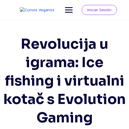
Saltar
al
Iniciar Sesión
contenido
Revolucija u
igrama: Ice
fishing i virtualni
kotač s Evolution
Gaming