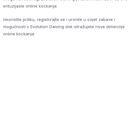
entuzijaste online kockanja.
Iskoristite priliku, registrirajte se i uronite u svijet zabave i
mogućnosti s Evolution Gaming dok istražujete nove dimenzije
online kockanja.
Resources
Resources