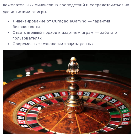
нежелательных финансовых последствий и сосредоточиться на
удовольствии от игры.
Лицензирование от Curaçao eGaming — гарантия
безопасности.
Ответственный подход к азартным играм — забота о
пользователях.
Современные технологии защиты данных.