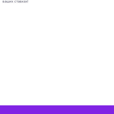
ваших ставках!
Resources
Resources