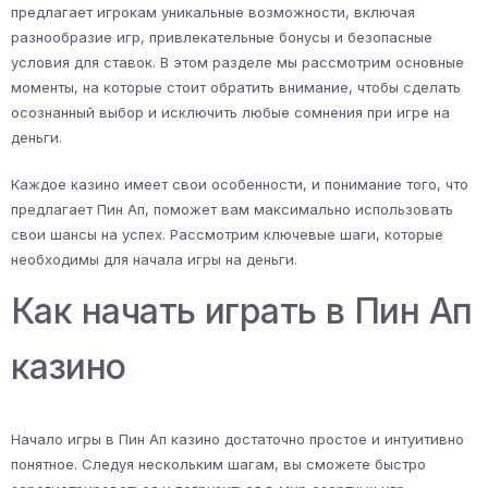
предлагает игрокам уникальные возможности, включая
разнообразие игр, привлекательные бонусы и безопасные
условия для ставок. В этом разделе мы рассмотрим основные
моменты, на которые стоит обратить внимание, чтобы сделать
осознанный выбор и исключить любые сомнения при игре на
деньги.
Каждое казино имеет свои особенности, и понимание того, что
предлагает Пин Ап, поможет вам максимально использовать
свои шансы на успех. Рассмотрим ключевые шаги, которые
необходимы для начала игры на деньги.
Как начать играть в Пин Ап
казино
Начало игры в Пин Ап казино достаточно простое и интуитивно
понятное. Следуя нескольким шагам, вы сможете быстро