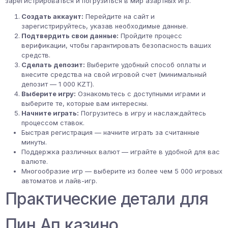
зарегистрироваться и погрузиться в мир азартных игр.
Создать аккаунт:
Перейдите на сайт и
зарегистрируйтесь, указав необходимые данные.
Подтвердить свои данные:
Пройдите процесс
верификации, чтобы гарантировать безопасность ваших
средств.
Сделать депозит:
Выберите удобный способ оплаты и
внесите средства на свой игровой счет (минимальный
депозит — 1 000 KZT).
Выберите игру:
Ознакомьтесь с доступными играми и
выберите те, которые вам интересны.
Начните играть:
Погрузитесь в игру и наслаждайтесь
процессом ставок.
Быстрая регистрация — начните играть за считанные
минуты.
Поддержка различных валют — играйте в удобной для вас
валюте.
Многообразие игр — выберите из более чем 5 000 игровых
автоматов и лайв-игр.
Практические детали для
Пин Ап казино