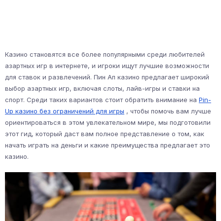
Казино становятся все более популярными среди любителей
азартных игр в интернете, и игроки ищут лучшие возможности
для ставок и развлечений. Пин Ап казино предлагает широкий
выбор азартных игр, включая слоты, лайв-игры и ставки на
спорт. Среди таких вариантов стоит обратить внимание на
Pin-
Up казино без ограничений для игры
, чтобы помочь вам лучше
ориентироваться в этом увлекательном мире, мы подготовили
этот гид, который даст вам полное представление о том, как
начать играть на деньги и какие преимущества предлагает это
казино.