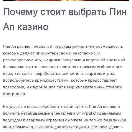
Почему стоит выбрать Пин
Ап казино
Пин Ап казино предлагает игрокам уникальные возможности,
которые делают игру интересной и безопасной. С
разнообразием игр, щедрыми бонусами и надежной системой
безопасности, это казино становится отличным выбором для
всех, кто хочет попробовать свои силы в азартных играх.
Воспользуйтесь преимуществами, которые предоставляет
платформа, и откройте для себя мир увлекательных ставок и
выигрышей.
Не упустите шанс попробовать свои силы в Пин Ап казино и
получить незабываемые впечатления от игры! С правильным
подходом к азартным играм вы сможете не только развлечься,
но и, возможно, выиграть достойные суммы. Желаем удачи в