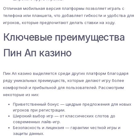
Отличная мобильная версия платформы позволяет играть с
телефона или планшета, что добавляет гибкости и удобства для
игроков, которые предпочитают делать ставки на ходу.
Ключевые преимущества
Пин Ап казино
Пин Ап казино выделяется среди других платформ благодаря
ряду уникальных преимуществ, которые делают игру более
комфортной и прибыльной для пользователей. Рассмотрим
некоторые из них:
Приветственный бонус — щедрые предложения для новых
игроков при регистрации.
Широкий выбор игр — от классических слотов до
современных лайв-игр.
Безопасность и лицензия — гарантии честной игры и
защиты данных.