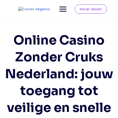
Saltar
al
Iniciar Sesión
contenido
Online Casino
Zonder Cruks
Nederland: jouw
toegang tot
veilige en snelle