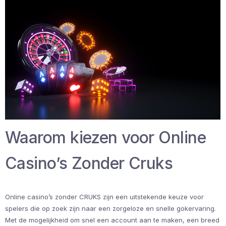
Waarom kiezen voor Online
Casino’s Zonder Cruks
Online casino’s zonder CRUKS zijn een uitstekende keuze voor
spelers die op zoek zijn naar een zorgeloze en snelle gokervaring.
Met de mogelijkheid om snel een account aan te maken, een breed