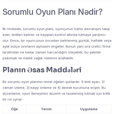
Sorumlu Oyun Planı Nədir?
İlk növbədə, sorumlu oyun planı, oyunçunun bahis davranışını takip
eder, limitleri belirler ve kayıpları kontrol altında tutmaya yardımcı
olur. Emce, bir oyuncunun önceden belirlenmiş günlük, haftalık veya
aylık bütçe sınırlarını aşmasını engeller. Bunun yanı sıra üretici firma
tarafından ne kadar zaman harcandığını izleyebilir, bu şekilde
psikolojik ve maddi sağlık risklerini azaltabilir.
Planın Əsas Maddələri
Bir sorumlu oyun planının temel öğeleri şunlardır: 1) limit ayarı, 2)
zaman izleme, 3) kayıp önleme ve 4) destek kurumuna erişim. Bu
düzenleme, oyun deneyimini düzenli ve tazelenmiş tutmak için kritik
bir rol oynar.
Öğe
Tanım
Uygulama