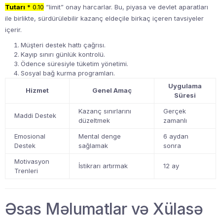
Tutarı
* 0.10
“limit” onay harcarlar. Bu, piyasa ve devlet aparatları
ile birlikte, sürdürülebilir kazanç eldeçile birkaç içeren tavsiyeler
içerir.
Müşteri destek hattı çağrısı.
Kayıp sınırı günlük kontrolü.
Ödence süresiyle tüketim yönetimi.
Sosyal bağ kurma programları.
Uygulama
Hizmet
Genel Amaç
Süresi
Kazanç sınırlarını
Gerçek
Maddi Destek
düzeltmek
zamanlı
Emosional
Mental denge
6 aydan
Destek
sağlamak
sonra
Motivasyon
İstikrarı artırmak
12 ay
Trenleri
Əsas Məlumatlar və Xülasə