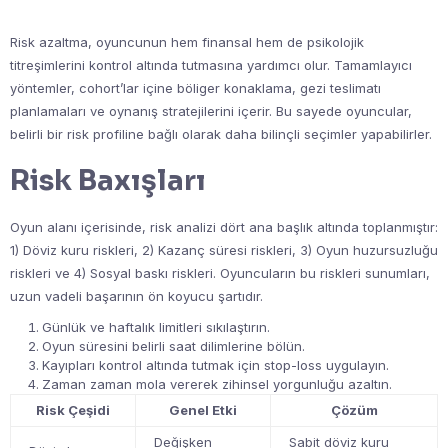
Risk azaltma, oyuncunun hem finansal hem de psikolojik
titreşimlerini kontrol altında tutmasına yardımcı olur. Tamamlayıcı
yöntemler, cohort’lar içine böliger konaklama, gezi teslimatı
planlamaları ve oynanış stratejilerini içerir. Bu sayede oyuncular,
belirli bir risk profiline bağlı olarak daha bilinçli seçimler yapabilirler.
Risk Baxışları
Oyun alanı içerisinde, risk analizi dört ana başlık altında toplanmıştır:
1) Döviz kuru riskleri, 2) Kazanç süresi riskleri, 3) Oyun huzursuzluğu
riskleri ve 4) Sosyal baskı riskleri. Oyuncuların bu riskleri sunumları,
uzun vadeli başarının ön koyucu şartıdır.
Günlük ve haftalık limitleri sıkılaştırın.
Oyun süresini belirli saat dilimlerine bölün.
Kayıpları kontrol altında tutmak için stop-loss uygulayın.
Zaman zaman mola vererek zihinsel yorgunluğu azaltın.
Risk Çeşidi
Genel Etki
Çözüm
Değişken
Sabit döviz kuru