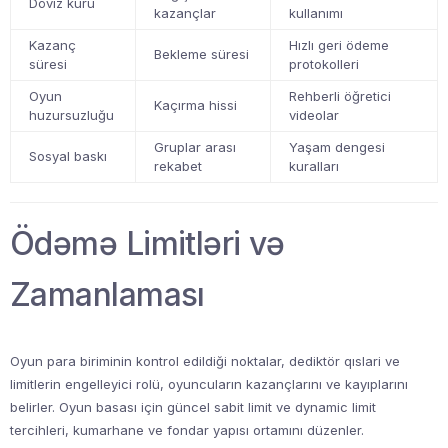
Döviz kuru
kazançlar
kullanımı
Kazanç
Hızlı geri ödeme
Bekleme süresi
süresi
protokolleri
Oyun
Rehberli öğretici
Kaçırma hissi
huzursuzluğu
videolar
Gruplar arası
Yaşam dengesi
Sosyal baskı
rekabet
kuralları
Ödəmə Limitləri və
Zamanlaması
Oyun para biriminin kontrol edildiği noktalar, dediktör qıslari ve
limitlerin engelleyici rolü, oyuncuların kazançlarını ve kayıplarını
belirler. Oyun basası için güncel sabit limit ve dynamic limit
tercihleri, kumarhane ve fondar yapısı ortamını düzenler.