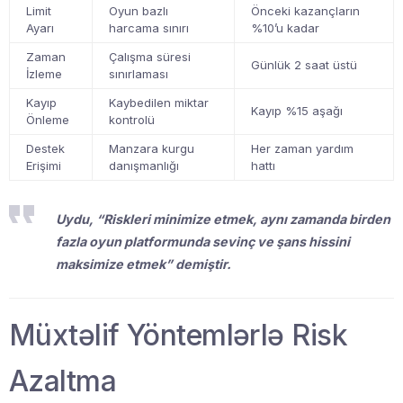
Limit
Oyun bazlı
Önceki kazançların
Ayarı
harcama sınırı
%10’u kadar
Zaman
Çalışma süresi
Günlük 2 saat üstü
İzleme
sınırlaması
Kayıp
Kaybedilen miktar
Kayıp %15 aşağı
Önleme
kontrolü
Destek
Manzara kurgu
Her zaman yardım
Erişimi
danışmanlığı
hattı
Uydu, “Riskleri minimize etmek, aynı zamanda birden
fazla oyun platformunda sevinç ve şans hissini
maksimize etmek” demiştir.
Müxtəlif Yöntemlərlə Risk
Azaltma