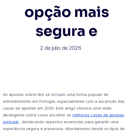
opção mais
segura e
2 de julio de 2026
As apostas online têm se tornado uma forma popular de
entretenimento em Portugal, especialmente com a ascensão das
casas de apostas em 2026. Este artigo oferece uma visão
abrangente sobre como escolher as
melhores casas de apostas
portugal
, destacando aspectos essenciais para garantir uma
experiência segura e prazerosa. Abordaremos desde os tipos de