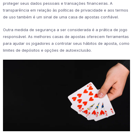
proteger seus dados pessoais e transações financeiras. A
transparência em relação às políticas de privacidade e aos termos
de uso também é um sinal de uma casa de apostas confiável.
Outra medida de segurança a ser considerada é a prática de jogo
responsável. As melhores casas de apostas oferecem ferramentas
para ajudar os jogadores a controlar seus hábitos de aposta, como
limites de depósitos e opções de autoexclusão.