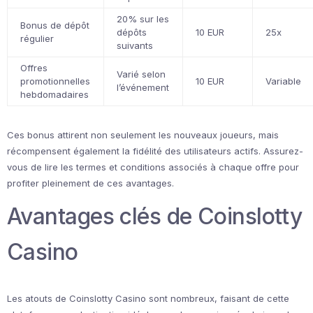
20% sur les
Bonus de dépôt
dépôts
10 EUR
25x
régulier
suivants
Offres
Varié selon
promotionnelles
10 EUR
Variable
l’événement
hebdomadaires
Ces bonus attirent non seulement les nouveaux joueurs, mais
récompensent également la fidélité des utilisateurs actifs. Assurez-
vous de lire les termes et conditions associés à chaque offre pour
profiter pleinement de ces avantages.
Avantages clés de Coinslotty
Casino
Les atouts de Coinslotty Casino sont nombreux, faisant de cette