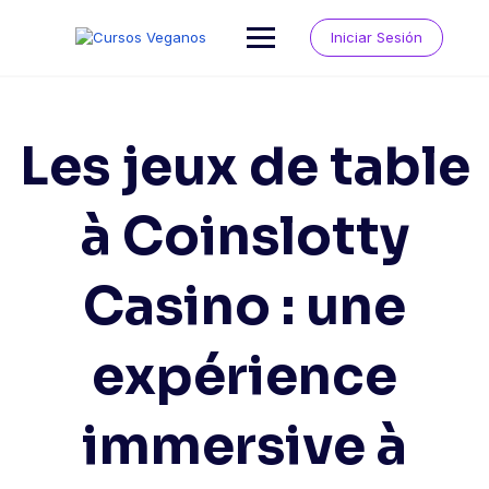
Saltar
al
Iniciar Sesión
contenido
Les jeux de table
à Coinslotty
Casino : une
expérience
immersive à