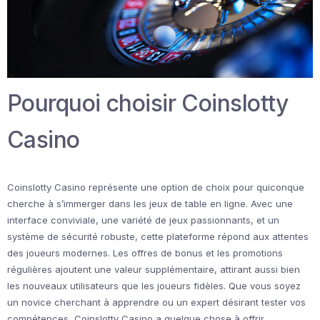
Pourquoi choisir Coinslotty
Casino
Coinslotty Casino représente une option de choix pour quiconque
cherche à s’immerger dans les jeux de table en ligne. Avec une
interface conviviale, une variété de jeux passionnants, et un
système de sécurité robuste, cette plateforme répond aux attentes
des joueurs modernes. Les offres de bonus et les promotions
régulières ajoutent une valeur supplémentaire, attirant aussi bien
les nouveaux utilisateurs que les joueurs fidèles. Que vous soyez
un novice cherchant à apprendre ou un expert désirant tester vos
compétences, Coinslotty Casino a quelque chose à offrir.