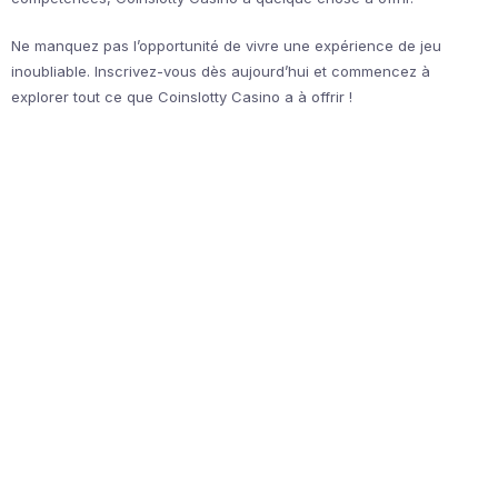
Ne manquez pas l’opportunité de vivre une expérience de jeu
inoubliable. Inscrivez-vous dès aujourd’hui et commencez à
explorer tout ce que Coinslotty Casino a à offrir !
Resources
Resources