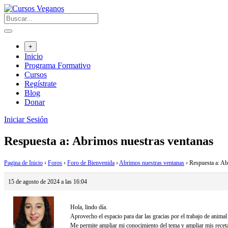
Saltar
al
contenido
+
Inicio
Programa Formativo
Cursos
Regístrate
Blog
Donar
Iniciar Sesión
Respuesta a: Abrimos nuestras ventanas
Pagina de Inicio
›
Foros
›
Foro de Bienvenida
›
Abrimos nuestras ventanas
›
Respuesta a: Ab
15 de agosto de 2024 a las 16:04
Hola, lindo día.
Aprovecho el espacio para dar las gracias por el trabajo de animal 
Me permite ampliar mi conocimiento del tema y ampliar mis receta