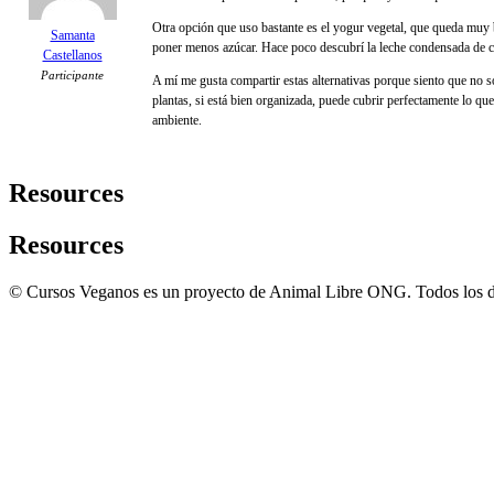
Otra opción que uso bastante es el yogur vegetal, que queda muy
Samanta
poner menos azúcar. Hace poco descubrí la leche condensada de co
Castellanos
Participante
A mí me gusta compartir estas alternativas porque siento que no 
plantas, si está bien organizada, puede cubrir perfectamente lo q
ambiente.
Resources
Resources
© Cursos Veganos es un proyecto de Animal Libre ONG. Todos los d