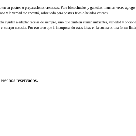
 bien en postres o preparaciones cremosas. Para bizcochuelos y galletitas, muchas veces agreg
co y la verdad me encantó, sobre todo para postres fríos o helados caseros.
solo ayudan a adaptar recetas de siempre, sino que también suman nutrientes, variedad y opcion
ue el cuerpo necesita. Por eso creo que ir incorporando estas ideas en la cocina es una forma li
erechos reservados.