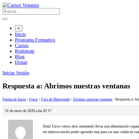
Saltar
al
contenido
+
Inicio
Programa Formativo
Cursos
Regístrate
Blog
Donar
Iniciar Sesión
Respuesta a: Abrimos nuestras ventanas
Pagina de Inicio
›
Foros
›
Foro de Bienvenida
›
Abrimos nuestras ventanas
›
Respuesta a: Ab
31 de enero de 2026 a las 02:17
Hola! Llevo varios años intentando llevar una alimentación vegan
me interesa mucho poder aprender mas para ser mas solida en cuan