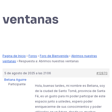
ventanas
Pagina de Inicio
›
Foros
›
Foro de Bienvenida
›
Abrimos nuestras
ventanas
›
Respuesta a: Abrimos nuestras ventanas
5 de agosto de 2025 a las 21:06
#12870
Betiana Aguirre
Participante
Hola, buenas tardes, mi nombre es Betiana, soy
de la ciudad de Santo Tomé, provincia de Santa
Fé, es un gusto para mi poder participar de este
espacio junto a ustedes, espero poder
enriquecerme de sus conocimientos y poder
utilizarlos en un futuro, desde ya, muchas