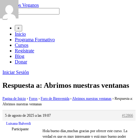
Saltar
al
contenido
+
Inicio
Programa Formativo
Cursos
Regístrate
Blog
Donar
Iniciar Sesión
Respuesta a: Abrimos nuestras ventanas
Pagina de Inicio
›
Foros
›
Foro de Bienvenida
›
Abrimos nuestras ventanas
›
Respuesta a:
Abrimos nuestras ventanas
5 de agosto de 2025 a las 19:07
#12866
Luisana Balverdi
Participante
Hola bueno días,muchas gracias por ofrecer este curso. La
verdad es que es muy interesante y está muy bueno poder