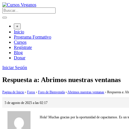
Saltar
al
contenido
+
Inicio
Programa Formativo
Cursos
Regístrate
Blog
Donar
Iniciar Sesión
Respuesta a: Abrimos nuestras ventanas
Pagina de Inicio
›
Foros
›
Foro de Bienvenida
›
Abrimos nuestras ventanas
›
Respuesta a: Ab
5 de agosto de 2025 a las 02:17
Hola! Muchas gracias por la oportunidad de capacitarnos. Es un t