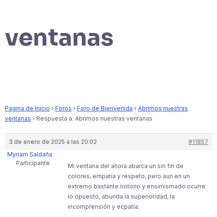
ventanas
Pagina de Inicio
›
Foros
›
Foro de Bienvenida
›
Abrimos nuestras
ventanas
›
Respuesta a: Abrimos nuestras ventanas
3 de enero de 2025 a las 20:02
#11857
Myriam Saldaña
Participante
Mi ventana del ahora abarca un sin fin de
colores, empatía y respeto, pero aun en un
extremo bastante notorio y ensimismado ocurre
lo opuesto, abunda la superioridad, la
incomprensión y ecpatía.